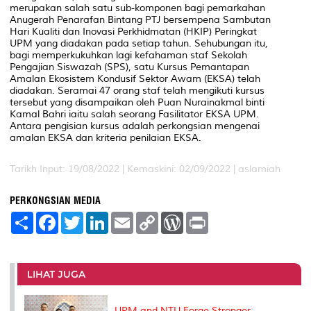
merupakan salah satu sub-komponen bagi pemarkahan
Anugerah Penarafan Bintang PTJ bersempena Sambutan
Hari Kualiti dan Inovasi Perkhidmatan (HKIP) Peringkat
UPM yang diadakan pada setiap tahun. Sehubungan itu,
bagi memperkukuhkan lagi kefahaman staf Sekolah
Pengajian Siswazah (SPS), satu Kursus Pemantapan
Amalan Ekosistem Kondusif Sektor Awam (EKSA) telah
diadakan. Seramai 47 orang staf telah mengikuti kursus
tersebut yang disampaikan oleh Puan Nurainakmal binti
Kamal Bahri iaitu salah seorang Fasilitator EKSA UPM.
Antara pengisian kursus adalah perkongsian mengenai
amalan EKSA dan kriteria penilaian EKSA.
Tarikh Input: 19/08/2022 |
Kemaskini: 02/09/2022 | aslamiah
PERKONGSIAN MEDIA
S
F
T
L
E
C
W
P
h
a
w
i
m
o
o
r
a
c
i
n
a
p
r
i
r
e
t
k
i
y
d
n
e
b
t
e
l
L
P
t
o
e
d
i
r
LIHAT JUGA
o
r
I
n
e
k
n
k
s
s
UPM and NTU Forge Stronger