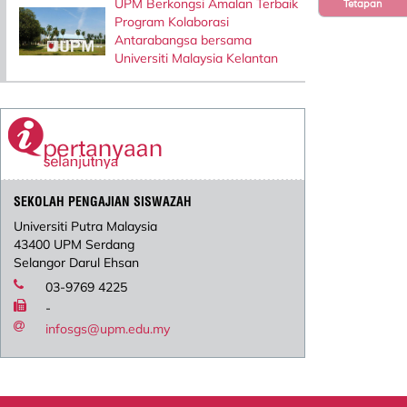
UPM Berkongsi Amalan Terbaik
Tetapan
Program Kolaborasi
Antarabangsa bersama
Universiti Malaysia Kelantan
SEKOLAH PENGAJIAN SISWAZAH
Universiti Putra Malaysia
43400 UPM Serdang
Selangor Darul Ehsan
03-9769 4225
-
infosgs@upm.edu.my