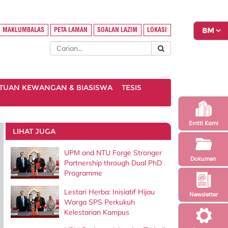
MAKLUMBALAS
PETA LAMAN
SOALAN LAZIM
LOKASI
TUAN KEWANGAN & BIASISWA
TESIS
Entiti Kami
LIHAT JUGA
UPM and NTU Forge Stronger
Dokumen
Partnership through Dual PhD
Programme
Lestari Herba: Inisiatif Hijau
Newsletter
Warga SPS Perkukuh
Kelestarian Kampus