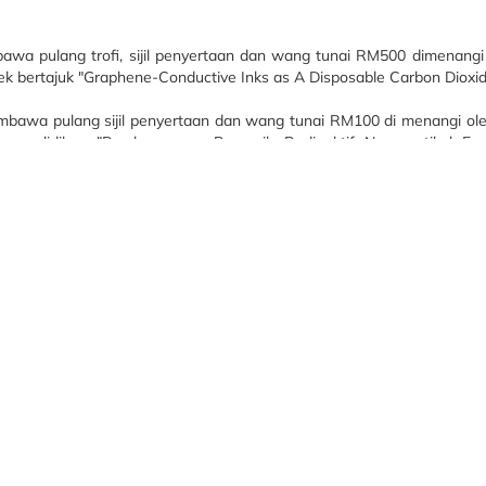
bawa pulang trofi, sijil penyertaan dan wang tunai RM500 dimenan
ertajuk "Graphene-Conductive Inks as A Disposable Carbon Dioxid
embawa pulang sijil penyertaan dan wang tunai RM100 di menangi
elidikan "Pembangunan Penyurih Radioaktif Nanopartikel Ema
stri Pemprosesan Kimia dan Petrokimia".
elah memenangi tempat saguhati yang membawa pulang sijil penyerta
HATTA (UPM) bagi projek penyelidikan bertajuk "Microbial N
y Isolated Malaysian Bacterial Strain as an Alternative Source of Antimi
an Isnaraissah Munirah binti Majilis, Timbalan Menteri MESTECC diiri
an Pengkomersialan) MESTECC dan Dr. Abdul Kadir Bin Masrom, Se