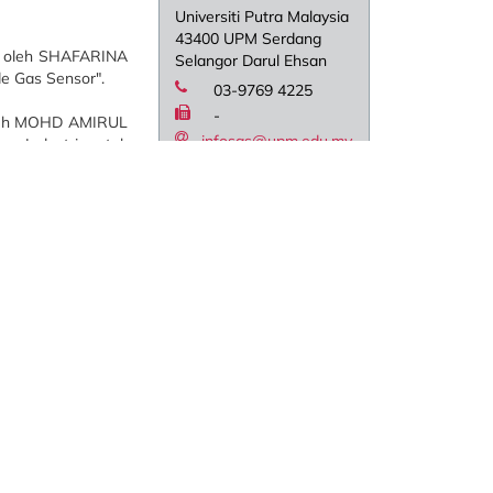
Universiti Putra Malaysia
43400 UPM Serdang
gi oleh SHAFARINA
Selangor Darul Ehsan
e Gas Sensor".
03-9769 4225
-
 oleh MOHD AMIRUL
infosgs@upm.edu.my
s Industri untuk
an dan wang tunai
anofactories for
crobial Agents".
ngi oleh Datuk Kua
tiausaha Bahagian