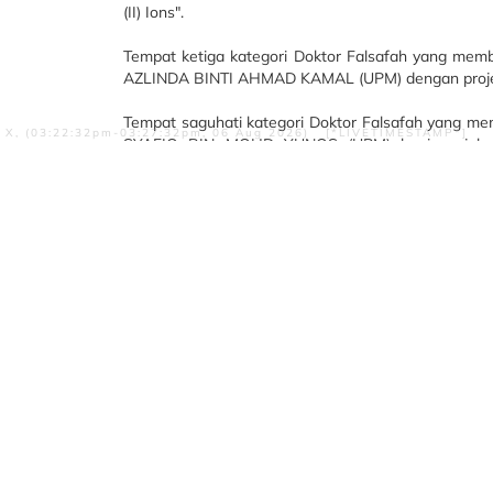
(II) Ions".
Tempat ketiga kategori Doktor Falsafah yang mem
AZLINDA BINTI AHMAD KAMAL (UPM) dengan projek b
Tempat saguhati kategori Doktor Falsafah yang m
X, (03:22:32pm-03:27:32pm, 06 Aug 2026) [*LIVETIMESTAMP*]
SYAFIQ BIN MOHD YUNOS (UPM) bagi projek peny
Pengesanan Awal Masalah Sistem Aliran dalam Indu
Bagi kategori Ijazah Sarjana, pelajar UPM yang t
RM100 adalah FARAH NAJWA NABILA BINTI MOHD 
Production of Silver Nanoparticles Utilizing a Locall
Sijil penyertaan dan hadiah di sampaikan oleh YB Pu
Abun, Timbalan Ketua Setiausaha (Perancangan d
Pusat Nanoteknologi Kebangsaan.