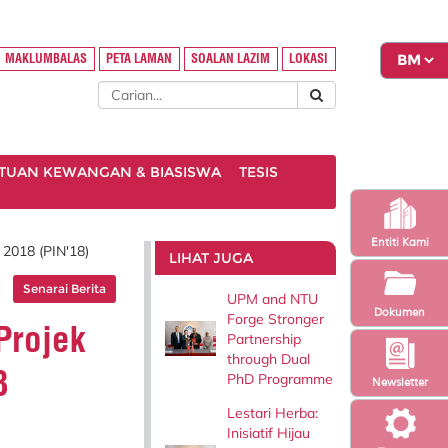
MAKLUMBALAS
PETA LAMAN
SOALAN LAZIM
LOKASI
TUAN KEWANGAN & BIASISWA
TESIS
Entiti Kami
2018 (PIN'18)
LIHAT JUGA
Senarai Berita
UPM and NTU
Dokumen
Forge Stronger
Projek
Partnership
through Dual
8
PhD Programme
Newsletter
Lestari Herba:
Inisiatif Hijau