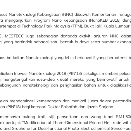
sat Nanoteknologi Kebangsaan (NNC) dibawah Kementerian Tenaga, 
aya menganjurkan Program Nano Kebangsaan (NanoKEB 2018) deng
tempat di Technology Park Malaysia (TPM), Bukit Jalil, Kuala Lumpur.
 MESTECC juga sebahagian daripada aktiviti anjuran NNC dal
 yang bertindak sebagai satu bentuk budaya serta sumber ekonom
as berkaitan Nanoteknologi yang lebih berinovatif yang berpotensi 
idikan Inovasi Nanoteknologi 2018 (PIN'18) sekaligus memberi pelua
am mengetengahkan idea-idea kreatif mereka yang berinovatif untuk
bangunan nanoteknologi dan penghasilan bahan untuk diaplikasik
ia telah mendominasi kemenangan dan menjadi Juara dalam pertandi
n (PIN'18) bagi kategori Doktor Falsafah dan Ijazah Sarjana.
 membawa pulang trofi, sijil penyertaan dan wang tunai RM1,50
ertajuk "Modification of Three-Dimensional Printed Electrode with 
s and Graphene for Dual-functional Photo Electrochemical Sensor-ad