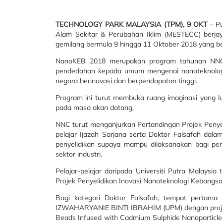
TECHNOLOGY PARK MALAYSIA (TPM), 9 OKT
– Pu
Alam Sekitar & Perubahan Iklim (MESTECC) berj
gemilang bermula 9 hingga 11 Oktober 2018 yang ber
NanoKEB 2018 merupakan program tahunan NNC,
pendedahan kepada umum mengenai nanoteknologi
negara berinovasi dan berpendapatan tinggi.
Program ini turut membuka ruang imaginasi yang lu
pada masa akan datang.
NNC turut menganjurkan Pertandingan Projek Penyel
pelajar Ijazah Sarjana serta Doktor Falsafah dal
penyelidikan supaya mampu dilaksanakan bagi pem
sektor industri.
Pelajar-pelajar daripada Universiti Putra Malays
Projek Penyelidikan Inovasi Nanoteknologi Kebangsaa
Bagi kategori Doktor Falsafah, tempat pertama
IZWAHARYANIE BINTI IBRAHIM (UPM) dengan projek b
Beads Infused with Cadmium Sulphide Nanoparticle