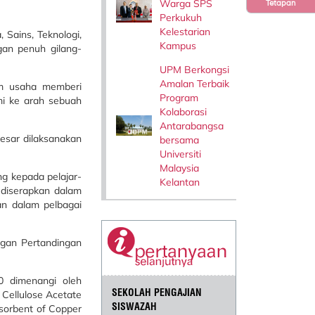
Warga SPS
Tetapan
Perkukuh
Kelestarian
Sains, Teknologi,
Kampus
an penuh gilang-
UPM Berkongsi
Amalan Terbaik
am usaha memberi
Program
i ke arah sebuah
Kolaborasi
Antarabangsa
besar dilaksanakan
bersama
Universiti
Malaysia
ng kepada pelajar-
Kelantan
 diserapkan dalam
an dalam pelbagai
ngan Pertandingan
0 dimenangi oleh
SEKOLAH PENGAJIAN
Cellulose Acetate
SISWAZAH
sorbent of Copper