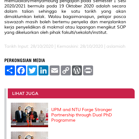
memulakan/menyambung pengajian pada Semester 1 Sesi
2020/2021 bermula pada 19 Oktober 2020 adalah secara
dalam talian sehingga ke satu tarikh yang akan
dimaklumkan kelak. Walau bagaimanapun, pelajar pasca
siswazah masih boleh bertemu penyelia dan menjalankan
kerja penyelidikan di makmal atau lapangan mengikut SOP
yang dikeluarkan oleh pihak fakulti/sekolah/institut.
Tarikh Input: 28/10/2020 |
Kemaskini: 28/10/2020 | aslamiah
PERKONGSIAN MEDIA
S
F
T
L
E
C
W
P
h
a
w
i
m
o
o
r
a
c
i
n
a
p
r
i
r
e
t
k
i
y
d
n
e
b
t
e
l
L
P
t
o
e
d
i
r
LIHAT JUGA
o
r
I
n
e
k
n
k
s
s
UPM and NTU Forge Stronger
Partnership through Dual PhD
Programme