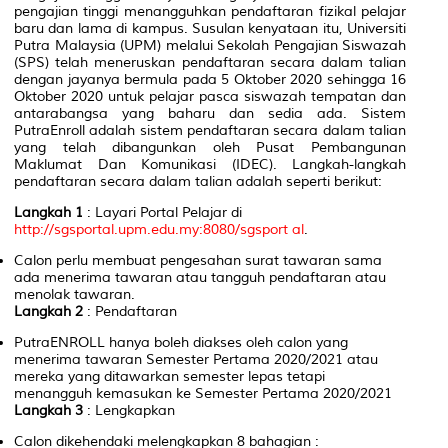
pengajian tinggi menangguhkan pendaftaran fizikal pelajar
baru dan lama di kampus. Susulan kenyataan itu, Universiti
Putra Malaysia (UPM) melalui Sekolah Pengajian Siswazah
(SPS) telah meneruskan pendaftaran secara dalam talian
dengan jayanya bermula pada 5 Oktober 2020 sehingga 16
Oktober 2020 untuk pelajar pasca siswazah tempatan dan
antarabangsa yang baharu dan sedia ada. Sistem
PutraEnroll adalah sistem pendaftaran secara dalam talian
yang telah dibangunkan oleh Pusat Pembangunan
Maklumat Dan Komunikasi (IDEC). Langkah-langkah
pendaftaran secara dalam talian adalah seperti berikut:
Langkah 1
: Layari Portal Pelajar di
http://sgsportal.upm.edu.my:8080/sgsport al
.
Calon perlu membuat pengesahan surat tawaran sama
ada menerima tawaran atau tangguh pendaftaran atau
menolak tawaran.
Langkah 2
: Pendaftaran
PutraENROLL hanya boleh diakses oleh calon yang
menerima tawaran Semester Pertama 2020/2021 atau
mereka yang ditawarkan semester lepas tetapi
menangguh kemasukan ke Semester Pertama 2020/2021
Langkah 3
: Lengkapkan
Calon dikehendaki melengkapkan 8 bahagian :