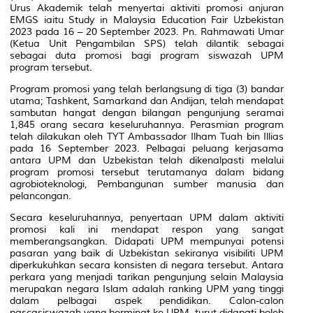
Urus Akademik telah menyertai aktiviti promosi anjuran
EMGS iaitu
Study in Malaysia Education Fair Uzbekistan
2023
pada 16 – 20 September 2023. Pn. Rahmawati Umar
(Ketua Unit Pengambilan SPS) telah dilantik sebagai
sebagai duta promosi bagi program siswazah UPM
program tersebut.
Program promosi yang telah berlangsung di tiga (3) bandar
utama; Tashkent, Samarkand dan Andijan, telah mendapat
sambutan hangat dengan bilangan pengunjung seramai
1,845 orang secara keseluruhannya. Perasmian program
telah dilakukan oleh TYT Ambassador Ilham Tuah bin Illias
pada 16 September 2023. Pelbagai peluang kerjasama
antara UPM dan Uzbekistan telah dikenalpasti melalui
program promosi tersebut terutamanya dalam bidang
agrobioteknologi, Pembangunan sumber manusia dan
pelancongan.
Secara keseluruhannya, penyertaan UPM dalam aktiviti
promosi kali ini mendapat respon yang sangat
memberangsangkan. Didapati UPM mempunyai potensi
pasaran yang baik di Uzbekistan sekiranya visibiliti UPM
diperkukuhkan secara konsisten di negara tersebut. Antara
perkara yang menjadi tarikan pengunjung selain Malaysia
merupakan negara Islam adalah ranking UPM yang tinggi
dalam pelbagai aspek pendidikan. Calon-calon
pascasiswazah yang berminat ke UPM, turut didapati boleh