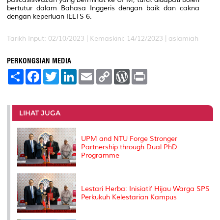
bertutur dalam Bahasa Inggeris dengan baik dan cakna
dengan keperluan IELTS 6.
Tarikh Input: 02/10/2023 |
Kemaskini: 14/12/2023 | aslamiah
PERKONGSIAN MEDIA
S
F
T
L
E
C
W
P
h
a
w
i
m
o
o
r
a
c
i
n
a
p
r
i
r
e
t
k
i
y
d
n
e
b
t
e
l
L
P
t
o
e
d
i
r
LIHAT JUGA
o
r
I
n
e
k
n
k
s
s
UPM and NTU Forge Stronger
Partnership through Dual PhD
Programme
Lestari Herba: Inisiatif Hijau Warga SPS
Perkukuh Kelestarian Kampus