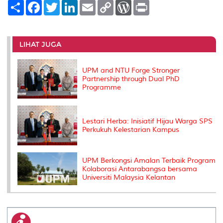
S
F
T
L
E
C
W
P
h
a
w
i
m
o
o
r
a
c
i
n
a
p
r
i
r
e
t
k
i
y
d
n
e
b
t
e
l
L
P
t
o
e
d
i
r
LIHAT JUGA
o
r
I
n
e
k
n
k
s
s
UPM and NTU Forge Stronger
Partnership through Dual PhD
Programme
Lestari Herba: Inisiatif Hijau Warga SPS
Perkukuh Kelestarian Kampus
UPM Berkongsi Amalan Terbaik Program
Kolaborasi Antarabangsa bersama
Universiti Malaysia Kelantan