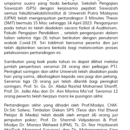
umpama suara yang tiada berbunyi. Sekolah Pengajian
Siswazah (SPS) dengan kerjasama pejabat Siswazah
semua fakulti/sekolah/institut di Universiti Putra Malaysia
(UPM) telah menganjurkan pertandingan 3
Minutes Thesis
(3MT) bermula 15 Mac sehingga 14 April 2023. Penganjuran
pada tahun ini telah diadakan secara fizikal di Auditorium,
Fakulti Pengajian Pendidikan , setelah penganjuran dalam
talian selama tiga (3) tahun berikutan dengan penularan
wabak Covid-19. Siri taklimat bersama peserta dan juri
telah dijalankan secara berkala bagi melancarkan proses
pelaksanaan pertandingan ini.
Sambutan yang baik pada tahun ini dapat dilihat melalui
jumlah penyertaan seramai 24 orang dari pelbagai PTJ.
Peringkat saringan dan akhir Universiti telah diadakan pada
hari yang sama, dibahagikan kepada sesi pagi dan petang.
Seramai tiga (3) orang juri telah dilantik bagi peringkat
saringan; Prof. Sr. Gs. Dr. Abdul Rashid Mohamed Shariff,
Prof. Dr. Jalila Abu dan Dr. Aini Marina Ma’rof. Seramai 12
orang peserta telah berjaya mara ke pusingan akhir.
Pertandingan akhir yang dihadiri oleh Prof.Madya. ChM.
Dr.Siti Salwa, Timbalan Dekan SPS (Tesis dan Hal Ehwal
Pelajar & Media) telah diadili oleh empat (4) orang juri
jemputan pakar; Prof. Dr. Sharmili Vidyadaran & Prof.
Madya Dr. Moniza Waheed (UPM), Ts. Dr. Nor Hazilawati
(HeiTech Managed Services) dan Dr. Mohanaapriya Sina