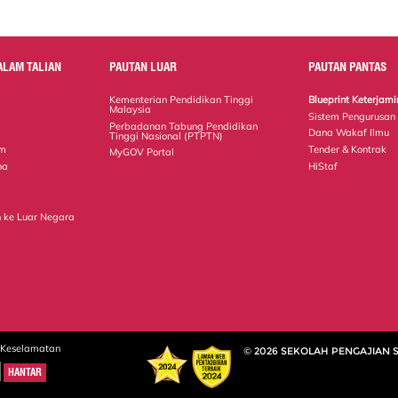
ALAM TALIAN
PAUTAN LUAR
PAUTAN PANTAS
Kementerian Pendidikan Tinggi
Blueprint Keterja
Malaysia
Sistem Pengurusan
Perbadanan Tabung Pendidikan
Dana Wakaf Ilmu
Tinggi Nasional (PTPTN)
em
Tender & Kontrak
MyGOV Portal
na
HiStaf
 ke Luar Negara
 Keselamatan
© 2026 SEKOLAH PENGAJIAN 