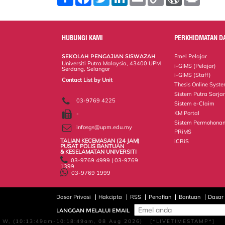
h
a
w
i
m
o
o
r
a
c
i
n
a
p
r
i
r
e
t
k
i
y
d
n
e
b
t
e
l
L
P
t
o
e
d
i
r
HUBUNGI KAMI
PERKHIDMATAN D
o
r
I
n
e
k
n
k
s
SEKOLAH PENGAJIAN SISWAZAH
Emel Pelajar
s
Universiti Putra Malaysia, 43400 UPM
i-GIMS (Pelajar)
Serdang, Selangor
i-GIMS (Staff)
Contact List by Unit
Thesis Online Syst
Staff and Services
Sistem Putra Sarja
03-9769 4225
Sistem e-Claim
KM Portal
-
Sistem Permohonan
infosgs@upm.edu.my
PRiMS
TALIAN KECEMASAN (24 JAM)
iCRiS
PUSAT POLIS BANTUAN
& KESELAMATAN UNIVERSITI
03-9769 4999 | 03-9769
1399
03-9769 1999
Dasar Privasi
Hakcipta
RSS
Penafian
Bantuan
Dasar
LANGGAN MELALUI EMAIL
W, (10:13:49am-10:18:49am, 08 Aug 2026) [*LIVETIMESTAMP*]