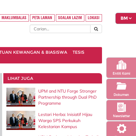
MAKLUMBALAS
PETA LAMAN
SOALAN LAZIM
LOKASI
TUAN KEWANGAN & BIASISWA
TESIS
Entiti Kami
LIHAT JUGA
UPM and NTU Forge Stronger
Dokumen
Partnership through Dual PhD
Programme
Lestari Herba: Inisiatif Hijau
Newsletter
Warga SPS Perkukuh
Kelestarian Kampus