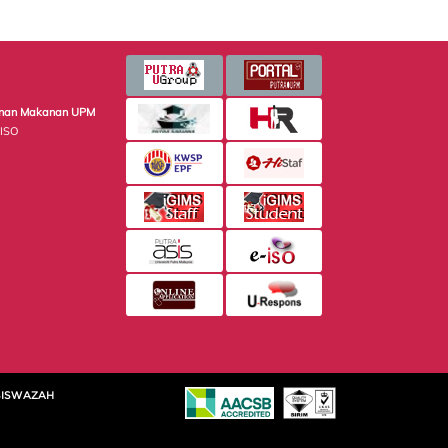
minan Makanan UPM
 ISO
SISWAZAH