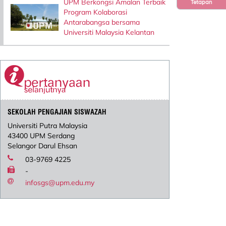
UPM Berkongsi Amalan Terbaik
Tetapan
Program Kolaborasi
Antarabangsa bersama
Universiti Malaysia Kelantan
SEKOLAH PENGAJIAN SISWAZAH
Universiti Putra Malaysia
43400 UPM Serdang
Selangor Darul Ehsan
03-9769 4225
-
infosgs@upm.edu.my