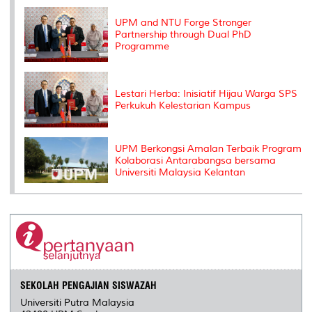
k
n
k
s
s
UPM and NTU Forge Stronger
Partnership through Dual PhD
Programme
Lestari Herba: Inisiatif Hijau Warga SPS
Perkukuh Kelestarian Kampus
UPM Berkongsi Amalan Terbaik Program
Kolaborasi Antarabangsa bersama
Universiti Malaysia Kelantan
SEKOLAH PENGAJIAN SISWAZAH
Universiti Putra Malaysia