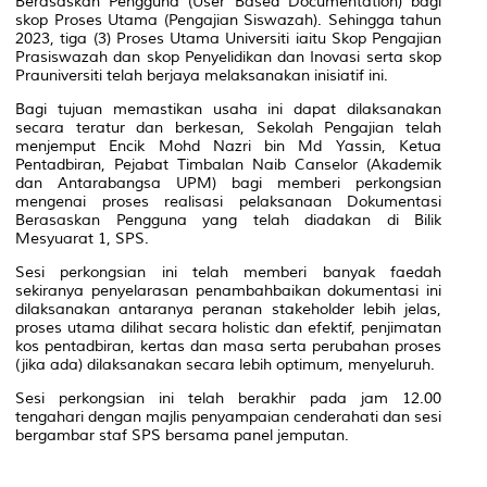
Berasaskan Pengguna (User Based Documentation) bagi
skop Proses Utama (Pengajian Siswazah). Sehingga tahun
2023, tiga (3) Proses Utama Universiti iaitu Skop Pengajian
Prasiswazah dan skop Penyelidikan dan Inovasi serta skop
Prauniversiti telah berjaya melaksanakan inisiatif ini.
Bagi tujuan memastikan usaha ini dapat dilaksanakan
secara teratur dan berkesan, Sekolah Pengajian telah
menjemput Encik Mohd Nazri bin Md Yassin, Ketua
Pentadbiran, Pejabat Timbalan Naib Canselor (Akademik
dan Antarabangsa UPM) bagi memberi perkongsian
mengenai proses realisasi pelaksanaan Dokumentasi
Berasaskan Pengguna yang telah diadakan di Bilik
Mesyuarat 1, SPS.
Sesi perkongsian ini telah memberi banyak faedah
sekiranya penyelarasan penambahbaikan dokumentasi ini
dilaksanakan antaranya peranan stakeholder lebih jelas,
proses utama dilihat secara holistic dan efektif, penjimatan
kos pentadbiran, kertas dan masa serta perubahan proses
(jika ada) dilaksanakan secara lebih optimum, menyeluruh.
Sesi perkongsian ini telah berakhir pada jam 12.00
tengahari dengan majlis penyampaian cenderahati dan sesi
bergambar staf SPS bersama panel jemputan.