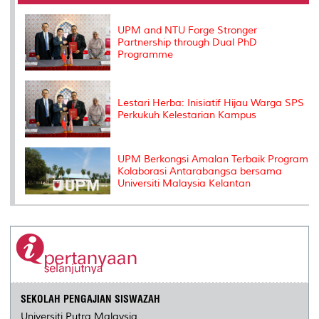
o
r
I
n
e
k
n
k
s
s
UPM and NTU Forge Stronger
Partnership through Dual PhD
Programme
Lestari Herba: Inisiatif Hijau Warga SPS
Perkukuh Kelestarian Kampus
UPM Berkongsi Amalan Terbaik Program
Kolaborasi Antarabangsa bersama
Universiti Malaysia Kelantan
SEKOLAH PENGAJIAN SISWAZAH
Universiti Putra Malaysia