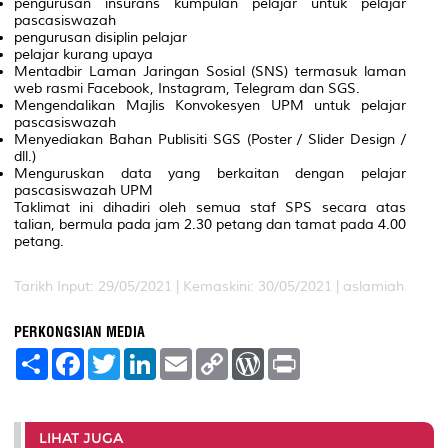
pengurusan insurans kumpulan pelajar untuk pelajar
pascasiswazah
pengurusan disiplin pelajar
pelajar kurang upaya
Mentadbir Laman Jaringan Sosial (SNS) termasuk laman
web rasmi Facebook, Instagram, Telegram dan SGS.
Mengendalikan Majlis Konvokesyen UPM untuk pelajar
pascasiswazah
Menyediakan Bahan Publisiti SGS (Poster / Slider Design /
dll.)
Menguruskan data yang berkaitan dengan pelajar
pascasiswazah UPM
Taklimat ini dihadiri oleh semua staf SPS secara atas
talian, bermula pada jam 2.30 petang dan tamat pada 4.00
petang.
Tarikh Input: 29/05/2021 |
Kemaskini: 30/05/2021 | aslamiah
PERKONGSIAN MEDIA
S
F
T
L
E
C
W
P
h
a
w
i
m
o
o
r
a
c
i
n
a
p
r
i
r
e
t
k
i
y
d
n
e
b
t
e
l
L
P
t
o
e
d
i
r
LIHAT JUGA