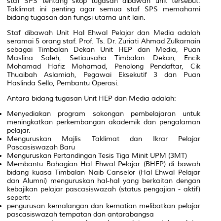
staf SPS tentang skop tugasan dibawah unit tersebut.
Taklimat ini penting agar semua staf SPS memahami
bidang tugasan dan fungsi utama unit lain.
Staf dibawah Unit Hal Ehwal Pelajar dan Media adalah
seramai 5 orang staf. Prof. Ts. Dr. Zuriati Ahmad Zulkarnain
sebagai Timbalan Dekan Unit HEP dan Media, Puan
Maslina Saleh, Setiausaha Timbalan Dekan, Encik
Mohamad Hafiz Mohamad, Penolong Pendaftar, Cik
Thuaibah Aslamiah, Pegawai Eksekutif 3 dan Puan
Haslinda Sello, Pembantu Operasi.
Antara bidang tugasan Unit HEP dan Media adalah:
Menyediakan program sokongan pembelajaran untuk
meningkatkan perkembangan akademik dan pengalaman
pelajar.
Menguruskan Majlis Taklimat dan Ikrar Pelajar
Pascasiswazah Baru
Menguruskan Pertandingan Tesis Tiga Minit UPM (3MT)
Membantu Bahagian Hal Ehwal Pelajar (BHEP) di bawah
bidang kuasa Timbalan Naib Canselor (Hal Ehwal Pelajar
dan Alumni) menguruskan hal-hal yang berkaitan dengan
kebajikan pelajar pascasiswazah (status pengajian - aktif)
seperti:
pengurusan kemalangan dan kematian melibatkan pelajar
pascasiswazah tempatan dan antarabangsa