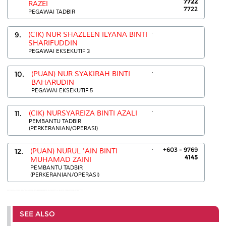
7722
RAZEI
7722
PEGAWAI TADBIR
.
9.
(CIK) NUR SHAZLEEN ILYANA BINTI
SHARIFUDDIN
PEGAWAI EKSEKUTIF 3
.
10.
(PUAN) NUR SYAKIRAH BINTI
BAHARUDIN
PEGAWAI EKSEKUTIF 5
.
11.
(CIK) NURSYAREIZA BINTI AZALI
PEMBANTU TADBIR
(PERKERANIAN/OPERASI)
.
+603 - 9769
12.
(PUAN) NURUL 'AIN BINTI
4145
MUHAMAD ZAINI
PEMBANTU TADBIR
(PERKERANIAN/OPERASI)
NOORSAFIDA BINTI ANUAR:03-89468369 NUR NADJLA BINTI AHMAD RAZEI:7722
SEE ALSO