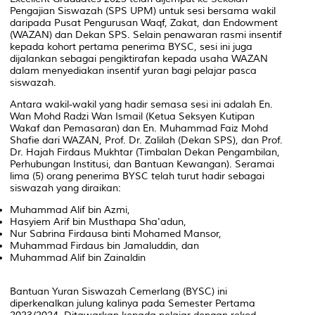
Pengajian Siswazah (SPS UPM) untuk sesi bersama wakil
daripada Pusat Pengurusan Waqf, Zakat, dan Endowment
(WAZAN) dan Dekan SPS. Selain penawaran rasmi insentif
kepada kohort pertama penerima BYSC, sesi ini juga
dijalankan sebagai pengiktirafan kepada usaha WAZAN
dalam menyediakan insentif yuran bagi pelajar pasca
siswazah.
Antara wakil-wakil yang hadir semasa sesi ini adalah En.
Wan Mohd Radzi Wan Ismail (Ketua Seksyen Kutipan
Wakaf dan Pemasaran) dan En. Muhammad Faiz Mohd
Shafie dari WAZAN, Prof. Dr. Zalilah (Dekan SPS), dan Prof.
Dr. Hajah Firdaus Mukhtar (Timbalan Dekan Pengambilan,
Perhubungan Institusi, dan Bantuan Kewangan). Seramai
lima (5) orang penerima BYSC telah turut hadir sebagai
siswazah yang diraikan:
Muhammad Alif bin Azmi,
Hasyiem Arif bin Musthapa Sha'adun,
Nur Sabrina Firdausa binti Mohamed Mansor,
Muhammad Firdaus bin Jamaluddin, dan
Muhammad Alif bin Zainaldin
Bantuan Yuran Siswazah Cemerlang (BYSC) ini
diperkenalkan julung kalinya pada Semester Pertama