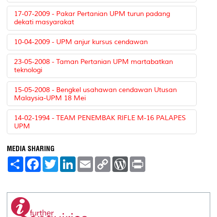
17-07-2009 - Pakar Pertanian UPM turun padang
dekati masyarakat
10-04-2009 - UPM anjur kursus cendawan
23-05-2008 - Taman Pertanian UPM martabatkan
teknologi
15-05-2008 - Bengkel usahawan cendawan Utusan
Malaysia-UPM 18 Mei
14-02-1994 - TEAM PENEMBAK RIFLE M-16 PALAPES
UPM
MEDIA SHARING
S
F
T
L
E
C
W
P
h
a
w
i
m
o
o
r
a
c
i
n
a
p
r
i
r
e
t
k
i
y
d
n
e
b
t
e
l
L
P
t
o
e
d
i
r
o
r
I
n
e
k
n
k
s