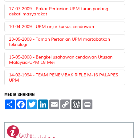
17-07-2009 - Pakar Pertanian UPM turun padang
dekati masyarakat
10-04-2009 - UPM anjur kursus cendawan
23-05-2008 - Taman Pertanian UPM martabatkan
teknologi
15-05-2008 - Bengkel usahawan cendawan Utusan
Malaysia-UPM 18 Mei
14-02-1994 - TEAM PENEMBAK RIFLE M-16 PALAPES
UPM
MEDIA SHARING
S
F
T
L
E
C
W
P
h
a
w
i
m
o
o
r
a
c
i
n
a
p
r
i
r
e
t
k
i
y
d
n
e
b
t
e
l
L
P
t
o
e
d
i
r
o
r
I
n
e
k
n
k
s