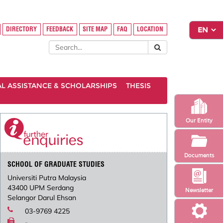
DIRECTORY
FEEDBACK
SITE MAP
FAQ
LOCATION
AL ASSISTANCE & SCHOLARSHIPS
THESIS
Our Entity
Documents
SCHOOL OF GRADUATE STUDIES
Universiti Putra Malaysia
43400 UPM Serdang
Newsletter
Selangor Darul Ehsan
03-9769 4225
-