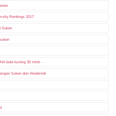
anian
ersity Rankings 2017
i Sukan
 sukan
A babi kurang 30 minit -
langan Sukan dan Akademik
PM