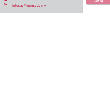
Setting
infosgs@upm.edu.my