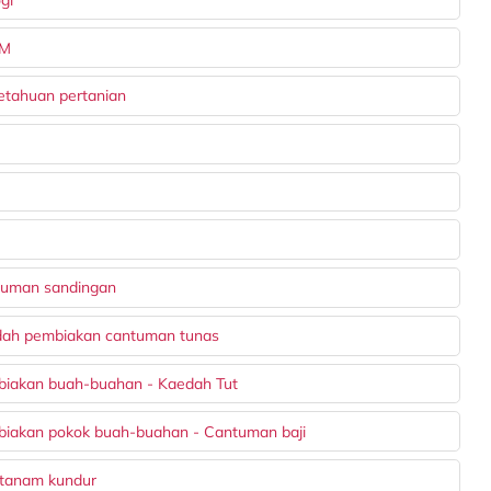
PM
etahuan pertanian
tuman sandingan
edah pembiakan cantuman tunas
biakan buah-buahan - Kaedah Tut
biakan pokok buah-buahan - Cantuman baji
 tanam kundur