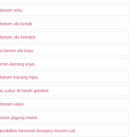
 tanam tebu
tanam ubi keladi
 tanam ubi keledek
a tanam ubi kayu
aman kacang soya
 tanam kacang hijau
s subur di tanah gambut
 tanam sekoi
nanam jagung manis
gendalian tanaman berpasu musim cuti