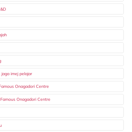
R&D
ajah
g
jaga imej pelajar
e Famous Onagadori Centre
he Famous Onagadori Centre
u