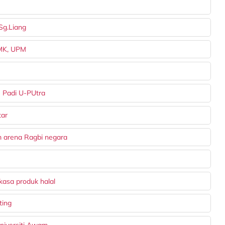
Sg.Liang
BMK, UPM
- Padi U-PUtra
tar
 arena Ragbi negara
asa produk halal
ting