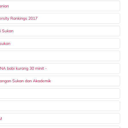
anian
ersity Rankings 2017
i Sukan
 sukan
A babi kurang 30 minit -
langan Sukan dan Akademik
PM