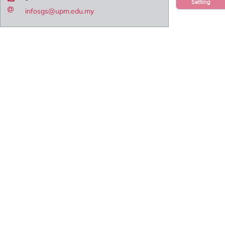
Setting
infosgs@upm.edu.my