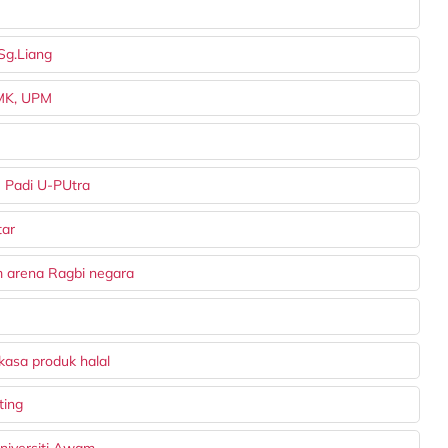
Sg.Liang
BMK, UPM
- Padi U-PUtra
tar
 arena Ragbi negara
asa produk halal
ting