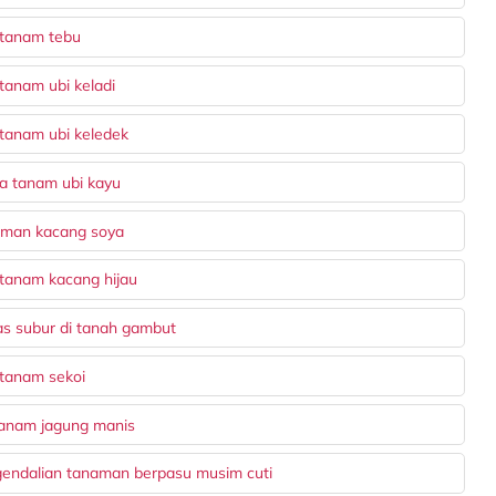
 tanam tebu
tanam ubi keladi
 tanam ubi keledek
a tanam ubi kayu
aman kacang soya
 tanam kacang hijau
s subur di tanah gambut
 tanam sekoi
nanam jagung manis
gendalian tanaman berpasu musim cuti