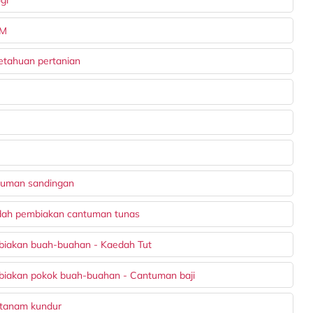
PM
etahuan pertanian
tuman sandingan
edah pembiakan cantuman tunas
biakan buah-buahan - Kaedah Tut
biakan pokok buah-buahan - Cantuman baji
 tanam kundur