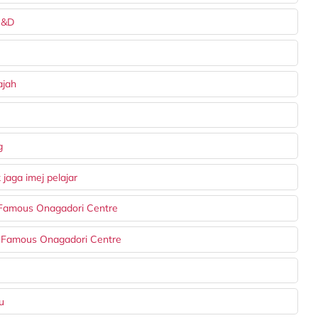
R&D
ajah
g
jaga imej pelajar
e Famous Onagadori Centre
he Famous Onagadori Centre
u