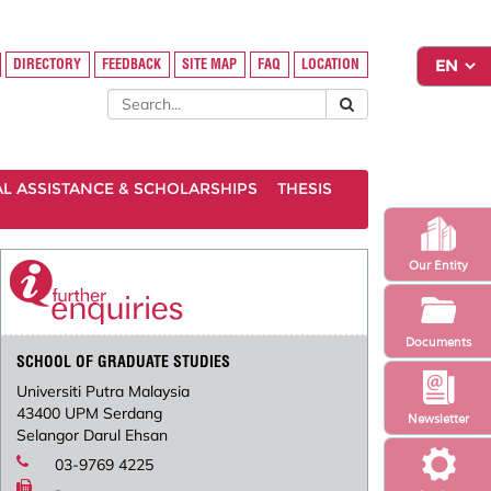
DIRECTORY
FEEDBACK
SITE MAP
FAQ
LOCATION
AL ASSISTANCE & SCHOLARSHIPS
THESIS
Our Entity
Documents
SCHOOL OF GRADUATE STUDIES
Universiti Putra Malaysia
43400 UPM Serdang
Newsletter
Selangor Darul Ehsan
03-9769 4225
-