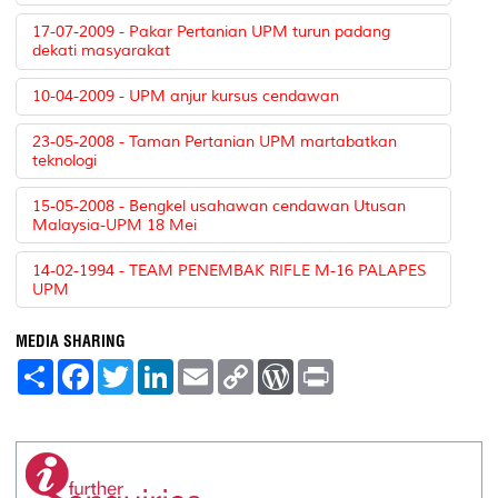
17-07-2009 - Pakar Pertanian UPM turun padang
dekati masyarakat
10-04-2009 - UPM anjur kursus cendawan
23-05-2008 - Taman Pertanian UPM martabatkan
teknologi
15-05-2008 - Bengkel usahawan cendawan Utusan
Malaysia-UPM 18 Mei
14-02-1994 - TEAM PENEMBAK RIFLE M-16 PALAPES
UPM
MEDIA SHARING
S
F
T
L
E
C
W
P
h
a
w
i
m
o
o
r
a
c
i
n
a
p
r
i
r
e
t
k
i
y
d
n
e
b
t
e
l
L
P
t
o
e
d
i
r
o
r
I
n
e
k
n
k
s